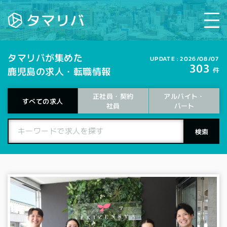
タマリバが集めた
UPDATE : 2026/08/07
303
鹿児島の求人・転職情報
件
正社員・契約
アルバイト・
すべての求人
パート
社員