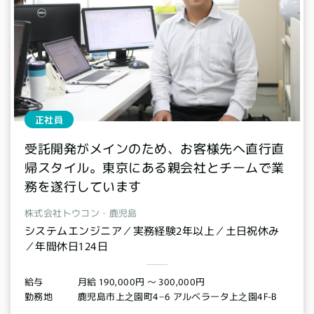
正社員
受託開発がメインのため、お客様先へ直行直
帰スタイル。東京にある親会社とチームで業
務を遂行しています
株式会社トウコン・鹿児島
システムエンジニア／実務経験2年以上／土日祝休み
／年間休日124日
月給 190,000円 〜 300,000円
給与
鹿児島市上之園町4−6 アルベラータ上之園4F-B
勤務地