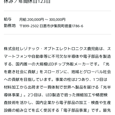
休み／年間休日123日
給与
月給 200,000円 〜 300,000円
勤務地
〒899-2502 日置市伊集院町徳重1786-6
株式会社レゾナック・オプトエレクトロニクス鹿児島は、ス
マートフォンや自動車等に不可欠な半導体や電子部品を製造
する、国内唯一の大規模LEDチップ外販メーカーです。「光
を磨き社会に貢献」をスローガンに、地域とグローバル社会
への貢献を目指しています。事業の柱は2つあり、1つ目は
材料加工から出荷まで一貫体制で世界へ製品を届ける「光半
導体事業」。2つ目は、LED製造で培った微細加工や精密検
査技術を活かし、国内企業から電子部品の加工・検査や生産
設備の組み立てを広く受託する「電子部品事業」です。最先