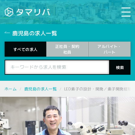
鹿児島の求人一覧
正社員・契約
アルバイト・
すべての求人
パート
社員
鹿児島の求人一覧
ホーム
LED素子の設計・開発／素子開発経験者