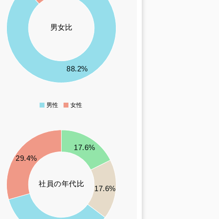
男女比
88.2%
男性
女性
0
17.6%
29.4%
社員の年代比
17.6%