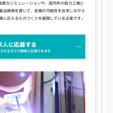
た高度なシミュレーションや、国内外の協力工場と
10
製品開発を通じて、金属の可能性を追求しながら
確に応えるものづくりを展開している企業です。
8
6
4
求人に応募する
2
入力するだけで簡単に応募できます
6
5.5
5
4.5
4