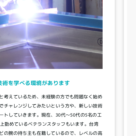
3.5
3
18
16
14
12
10
8
技術を学べる環境があります
6
と考えているため、未経験の方でも問題なく始め
4
でチャレンジしてみたいという方や、新しい技術
2
トしていきます。現在、30代〜50代の5名の工
0
以上勤めているベテランスタッフもいます。台湾
どの腕の持ち主も在籍しているので、レベルの高