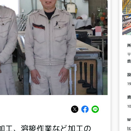
〒
鹿
1
1
W
加工、溶接作業など加工の
ht