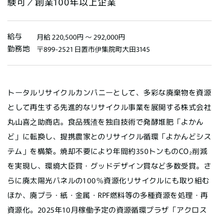
験可／創業100年以上企業
給与
月給 220,500円 〜 292,000円
勤務地
〒899-2521 日置市伊集院町大田3145
トータルリサイクルカンパニーとして、多彩な廃棄物を資源
として再生する先進的なリサイクル事業を展開する株式会社
丸山喜之助商店。食品残渣を独自技術で発酵堆肥「よかん
ど」に転換し、提携農家とのリサイクル循環「よかんどシス
テム」を構築。焼却不要により年間約350トンものCO₂削減
を実現し、環境大臣賞・グッドデザイン賞など多数受賞。さ
らに廃太陽光パネルの100％資源化リサイクルにも取り組む
ほか、廃プラ・紙・金属・RPF燃料等の多種資源を処理・再
資源化。2025年10月稼働予定の資源循環プラザ「アクロス