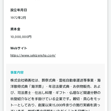
設立年月日
1972年2月
資本金
10,000,000円
Webサイト
https://www.sekizensha.com/
事業内容
株式会社積善社は、葬祭式典・霊柩自動車運送等事業・海
洋散骨式典「海洋葬」・年忌法要式典・お供物販売、およ
び、司法書士・仕出し料理・ギフト・仏壇など関連分野の
斡旋紹介などを手掛けている企業です。親切・真心をモッ
トーとしており、創業以来15,000件余りの施行実績を誇っ
ています。地域1番の信頼をいただくことを目標とし、