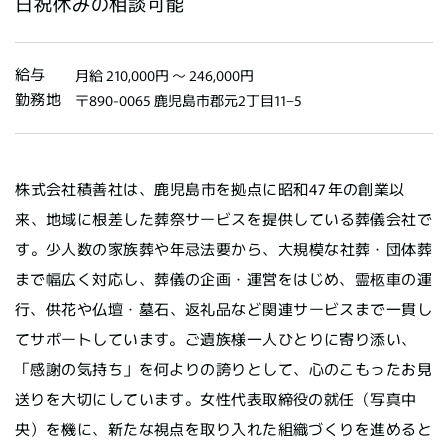
日祝休みの相談可能
給与
月給 210,000円 〜 246,000円
勤務地
〒890-0065 鹿児島市郡元2丁目11−5
株式会社積善社は、鹿児島市を拠点に昭和47年の創業以
来、地域に根差した葬祭サービスを提供している葬儀会社で
す。少人数の家族葬や年忌法要から、大規模な社葬・団体葬
まで幅広く対応し、葬儀の企画・運営をはじめ、霊柩車の運
行、供花や仏壇・墓石、返礼品など関連サービスまで一貫し
てサポートしています。ご遺族様一人ひとりに寄り添い、
「感謝の気持ち」を何よりの誇りとして、心のこもったお見
送りを大切にしています。女性代表取締役の就任（写真中
央）を機に、新たな視点を取り入れた組織づくりを進めると