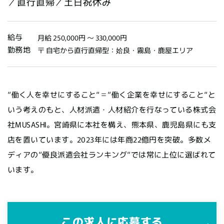
／直行直帰／土日祝休み
給与
月給 250,000円 〜 330,000円
勤務地
〒 自宅から直行直帰型：姶良・霧島・鹿屋エリア
“働く人を幸せにすること“＝“働く企業を幸せにすること“と
いう考えのもと、人材派遣・人材紹介を行なっている株式会
社MUSASHI。宮崎県に本社を構え、熊本県、鹿児島県にも支
店を置いています。2023年には年商22億円を突破。多数メ
ディアの“優良派遣会社ランキング“では常に上位に選ばれて
います。
この求人に応募する