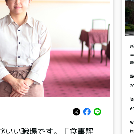
〒
鹿
2
6
W
がいい職場です。「食事評
h