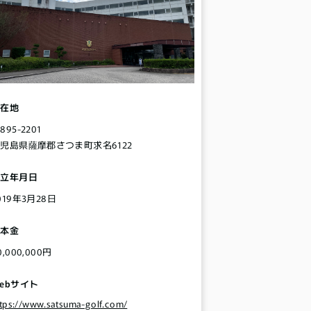
所在地
895-2201
児島県薩摩郡さつま町求名6122
設立年月日
019年3月28日
資本金
0,000,000円
ebサイト
ttps://www.satsuma-golf.com/