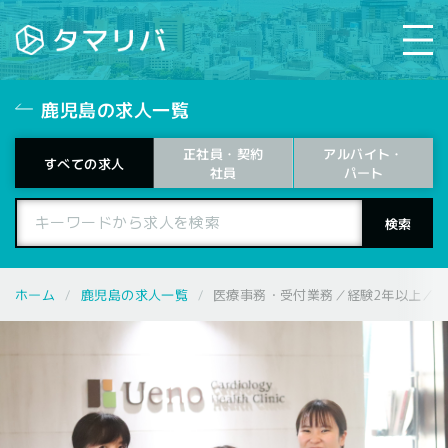
鹿児島の求人一覧
正社員・契約
アルバイト・
すべての求人
パート
社員
鹿児島の求人一覧
ホーム
医療事務・受付業務／経験2年以上／扶