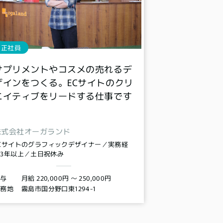
正社員
サプリメントやコスメの売れるデ
ザインをつくる。ECサイトのクリ
エイティブをリードする仕事です
株式会社オーガランド
Cサイトのグラフィックデザイナー／実務経
3年以上／土日祝休み
月給 220,000円 〜 250,000円
給与
霧島市国分野口東1294-1
勤務地