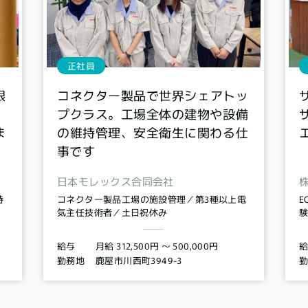
正社員
限
コネクター製品で世界シェアトッ
プクラス。工場全体の建物や設備
ま
の維持管理、安全衛生に関わる仕
事です
日本モレックス合同会社
時
コネクター製品工場の施設管理／第3種以上電
E
気主任技術者／土日祝休み
験
月給 312,500円 〜 500,000円
給与
鹿屋市川西町3949-3
勤務地